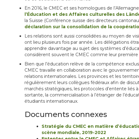
En 2016, le CMEC et ses homologues de l’Allemagne
l’Éducation et des Affaires culturelles des Län
la Suisse (Conférence suisse des directeurs cantonaux
déclaration sur la consolidation de la coopérat
Les relations sont aussi consolidées au moyen de vis
ont lieu plusieurs fois par année. Les délégations ét
apprendre davantage au sujet des systèmes d’éducat
considèrent souvent le CMEC comme leur première 
Bien que l’éducation relève de la compétence exclusi
CMEC travaille en collaboration avec le gouvernemen
relations internationales. Les provinces et les territ
régulièrement leurs collègues fédéraux afin de dis
marchés stratégiques, les protocoles d’entente liés à 
sortante, la commercialisation à l’étranger de l’éduca
étudiants internationaux.
Documents connexes
Stratégie du CMEC en matière d’éducatio
scène mondiale, 2019-2022
Ententes entre le CMEC et Affaires étr