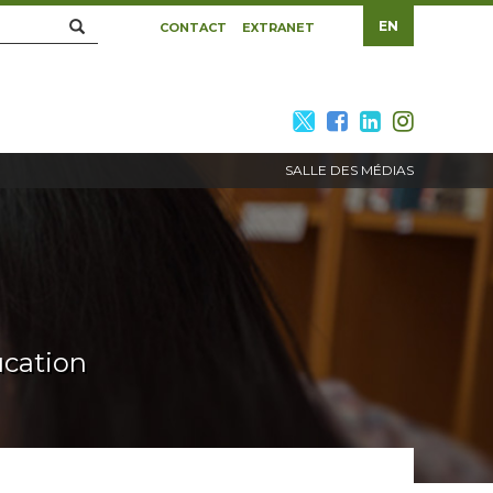
Rechercher
EN
CONTACT
EXTRANET
twitter
facebook
linkedin
insta
SALLE DES MÉDIAS
ucation