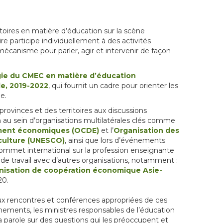
toires en matière d’éducation sur la scène
re participe individuellement à des activités
 mécanisme pour parler, agir et intervenir de façon
gie du CMEC en matière d’éducation
le, 2019-2022
, qui fournit un cadre pour orienter les
e.
ovinces et des territoires aux discussions
n au sein d’organisations multilatérales clés comme
ement économiques (OCDE)
et l’
Organisation des
 culture (UNESCO)
, ainsi que lors d’événements
mmet international sur la profession enseignante
de travail avec d’autres organisations, notamment :
nisation de coopération économique Asie-
20.
ux rencontres et conférences appropriées de ces
nements, les ministres responsables de l’éducation
a parole sur des questions qui les préoccupent et