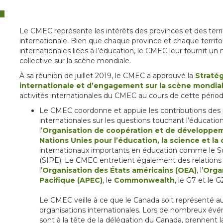
Le CMEC représente les intérêts des provinces et des terri
internationale. Bien que chaque province et chaque territoi
internationales liées à l’éducation, le CMEC leur fournit un
collective sur la scène mondiale.
À sa réunion de juillet 2019, le CMEC a approuvé la
Straté
internationale et d’engagement sur la scène mondia
activités internationales du CMEC au cours de cette périod
Le CMEC coordonne et appuie les contributions des pr
internationales sur les questions touchant l’éducatio
l’
Organisation de coopération et de développ
Nations Unies pour l’éducation, la science et la
internationaux importants en éducation comme le So
(SIPE). Le CMEC entretient également des relations 
l’
Organisation des États américains (OEA)
, l’
Orga
Pacifique (APEC)
, le
Commonwealth
, le G7 et le G
Le CMEC veille à ce que le Canada soit représenté a
organisations internationales. Lors de nombreux évé
sont à la tête de la délégation du Canada, prennent l