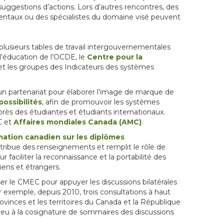
uggestions d’actions. Lors d’autres rencontres, des
entaux ou des spécialistes du domaine visé peuvent
lusieurs tables de travail intergouvernementales
d’éducation de l’OCDE, le
Centre pour la
t les groupes des Indicateurs des systèmes
n partenariat pour élaborer l’image de marque de
ossibilités
, afin de promouvoir les systèmes
uprès des étudiantes et étudiants internationaux.
C et
Affaires mondiales Canada (AMC)
.
mation canadien sur les diplômes
distribue des renseignements et remplit le rôle de
 faciliter la reconnaissance et la portabilité des
iens et étrangers.
ser le CMEC pour appuyer les discussions bilatérales
r exemple, depuis 2010, trois consultations à haut
vinces et les territoires du Canada et la République
lieu à la cosignature de sommaires des discussions